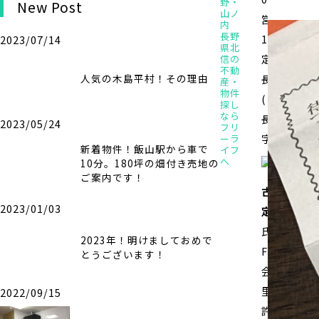
野・
New Post
山ノ
営業時間／
内
長野
10:00～19
2023/07/14
県北
定休日／不
信の
不動
人気の木島平村！その理由
長野県知事
産・
物件
(2)5570
探し
なら
長野県飯山
2023/05/24
フリ
字飯山1469
ーラ
新着物件！飯山駅から車で
イフ
へ
10分。180坪の畑付き売地の
ご案内です！
古物営業法
2023/01/03
定に基づく
氏名又は名
2023年！明けましておめで
Free Life
とうございます！
会社 磯上
里
2022/09/15
許可公安委