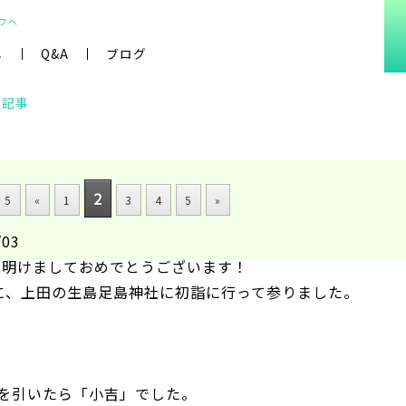
フへ
し
Q&A
ブログ
 の記事
2
f 5
«
1
3
4
5
»
/03
年！明けましておめでとうございます！
に、上田の生島足島神社に初詣に行って参りました。
67-
67-
を引いたら「小吉」でした。