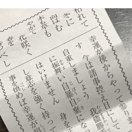
:00
定休
免許
市大
-3
の規
表示
称：
 合同
 千
員会