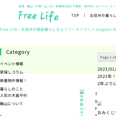
長野・飯山・中野・山ノ内｜長野県北信の不動産・物件探しならフリーライ
TOP
北信州の暮ら
Free Life｜北信州の田舎暮らしならフリーライフへ
>
isogami
Category
Page 2 o
イベント情報
2023/01
家探しコラム
2023
新着物件情報！
2年ぶり
暮らしのこと
TEL.0269-
人気の木島平村
長
野・
0477
飯山について
飯
FAX.0269-
山・
おみくじ
中
0488