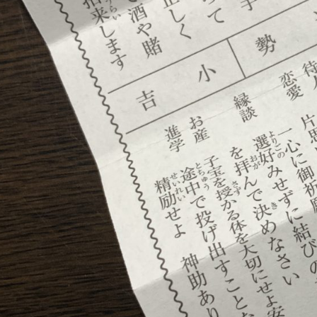
公安
：第
0001
ライ
シー
リシ