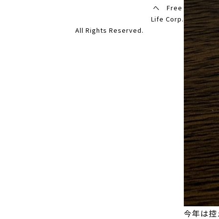
へ Free
Life Corp.
All Rights Reserved.
今年は控