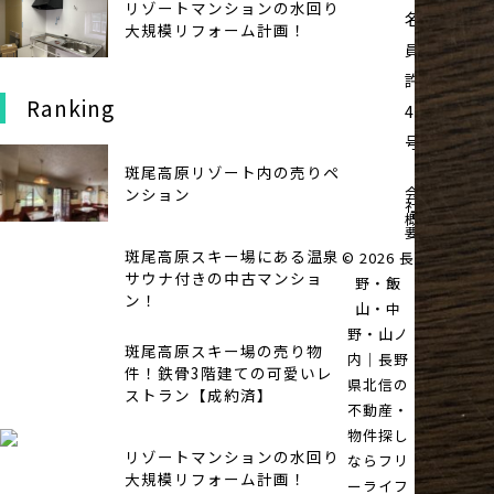
リゾートマンションの水回り
名：長野県
大規模リフォーム計画！
員会
許可証番号
Ranking
48102220
号
斑尾高原リゾート内の売りペ
会
プ
ンション
社
バ
概
ポ
要
ー
斑尾高原スキー場にある温泉
© 2026 長
サウナ付きの中古マンショ
野・飯
ン！
山・中
野・山ノ
斑尾高原スキー場の売り物
内｜長野
件！鉄骨3階建ての可愛いレ
県北信の
ストラン【成約済】
不動産・
物件探し
リゾートマンションの水回り
ならフリ
大規模リフォーム計画！
ーライフ