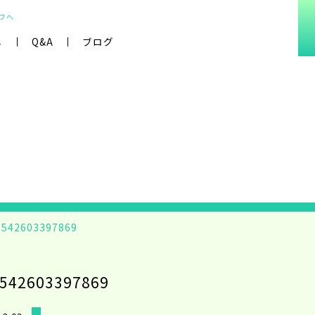
フへ
し
Q&A
ブログ
1542603397869
542603397869