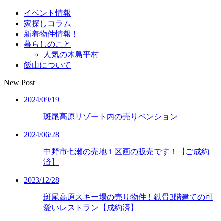
イベント情報
家探しコラム
新着物件情報！
暮らしのこと
人気の木島平村
飯山について
New Post
2024/09/19
斑尾高原リゾート内の売りペンション
2024/06/28
中野市七瀬の売地１区画の販売です！【ご成約
済】
2023/12/28
斑尾高原スキー場の売り物件！鉄骨3階建ての可
愛いレストラン【成約済】