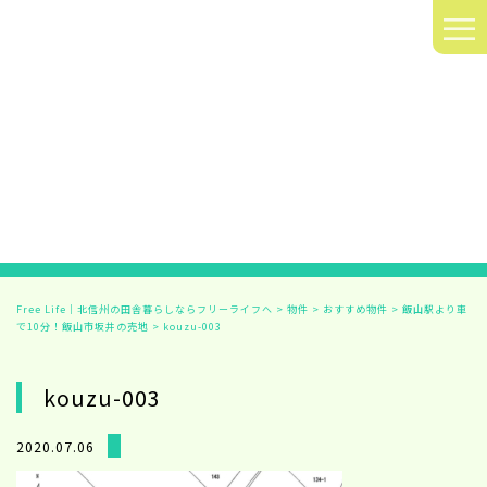
≡
Free Life｜北信州の田舎暮らしならフリーライフへ
>
物件
>
おすすめ物件
>
飯山駅より車
で10分！飯山市坂井の売地
>
kouzu-003
kouzu-003
2020.07.06