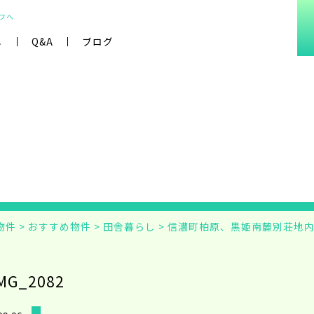
フへ
し
Q&A
ブログ
物件
>
おすすめ物件
>
田舎暮らし
>
信濃町柏原、黒姫南麓別荘地
MG_2082