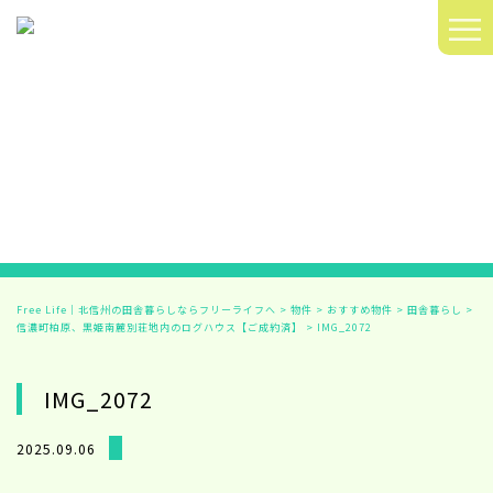
≡
Free Life｜北信州の田舎暮らしならフリーライフへ
>
物件
>
おすすめ物件
>
田舎暮らし
>
信濃町柏原、黒姫南麓別荘地内のログハウス【ご成約済】
>
IMG_2072
IMG_2072
2025.09.06