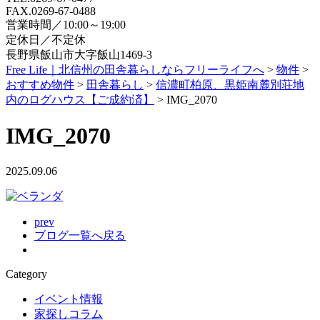
FAX.0269-67-0488
営業時間／10:00～19:00
定休日／不定休
長野県飯山市大字飯山1469-3
Free Life｜北信州の田舎暮らしならフリーライフへ
>
物件
>
おすすめ物件
>
田舎暮らし
>
信濃町柏原、黒姫南麓別荘地
内のログハウス【ご成約済】
>
IMG_2070
IMG_2070
2025.09.06
prev
ブログ一覧へ戻る
Category
イベント情報
家探しコラム