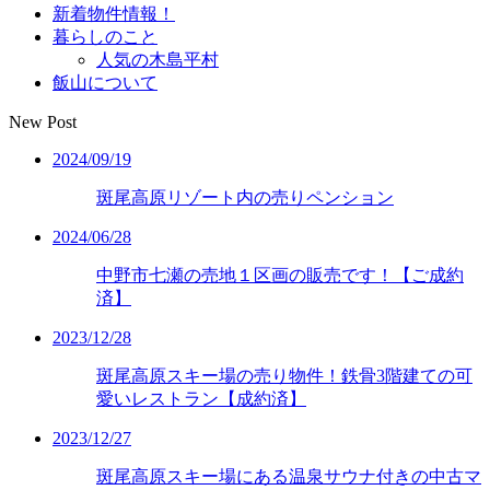
新着物件情報！
暮らしのこと
人気の木島平村
飯山について
New Post
2024/09/19
斑尾高原リゾート内の売りペンション
2024/06/28
中野市七瀬の売地１区画の販売です！【ご成約
済】
2023/12/28
斑尾高原スキー場の売り物件！鉄骨3階建ての可
愛いレストラン【成約済】
2023/12/27
斑尾高原スキー場にある温泉サウナ付きの中古マ