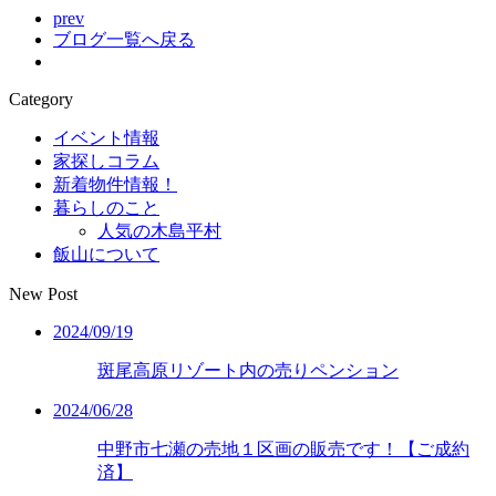
prev
ブログ一覧へ戻る
Category
イベント情報
家探しコラム
新着物件情報！
暮らしのこと
人気の木島平村
飯山について
New Post
2024/09/19
斑尾高原リゾート内の売りペンション
2024/06/28
中野市七瀬の売地１区画の販売です！【ご成約
済】