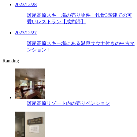
2023/12/28
斑尾高原スキー場の売り物件！鉄骨3階建ての可
愛いレストラン【成約済】
2023/12/27
斑尾高原スキー場にある温泉サウナ付きの中古マ
ンション！
Ranking
斑尾高原リゾート内の売りペンション