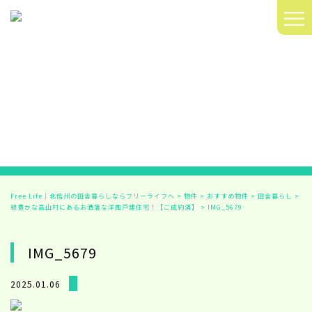
≡
Free Life｜北信州の田舎暮らしならフリーライフへ
>
物件
>
おすすめ物件
>
田舎暮らし
>
緑豊かな高山村にあるお洒落な洋風戸建住宅！【ご成約済】
>
IMG_5679
IMG_5679
2025.01.06