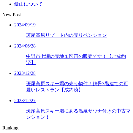
飯山について
New Post
2024/09/19
斑尾高原リゾート内の売りペンション
2024/06/28
中野市七瀬の売地１区画の販売です！【ご成約
済】
2023/12/28
斑尾高原スキー場の売り物件！鉄骨3階建ての可
愛いレストラン【成約済】
2023/12/27
斑尾高原スキー場にある温泉サウナ付きの中古マ
ンション！
Ranking