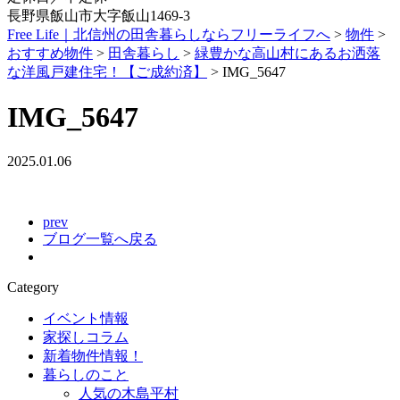
長野県飯山市大字飯山1469-3
Free Life｜北信州の田舎暮らしならフリーライフへ
>
物件
>
おすすめ物件
>
田舎暮らし
>
緑豊かな高山村にあるお洒落
な洋風戸建住宅！【ご成約済】
>
IMG_5647
IMG_5647
2025.01.06
prev
ブログ一覧へ戻る
Category
イベント情報
家探しコラム
新着物件情報！
暮らしのこと
人気の木島平村