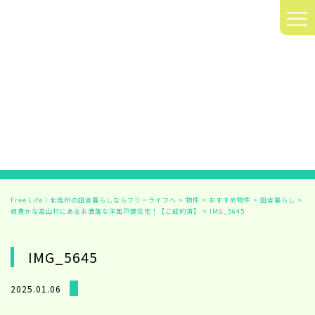
≡
Free Life｜北信州の田舎暮らしならフリーライフへ
>
物件
>
おすすめ物件
>
田舎暮らし
>
緑豊かな高山村にあるお洒落な洋風戸建住宅！【ご成約済】
>
IMG_5645
IMG_5645
2025.01.06