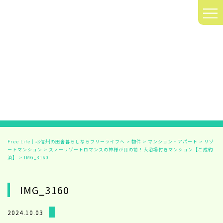
≡
Free Life｜北信州の田舎暮らしならフリーライフへ
>
物件
>
マンション・アパート
>
リゾ
ートマンション
>
スノーリゾートロマンスの神様が目の前！大浴場付きマンション【ご成約
済】
>
IMG_3160
IMG_3160
2024.10.03