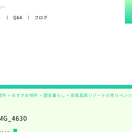
フへ
し
Q&A
ブログ
物件
>
おすすめ物件
>
田舎暮らし
>
斑尾高原リゾートの売りペン
MG_4630