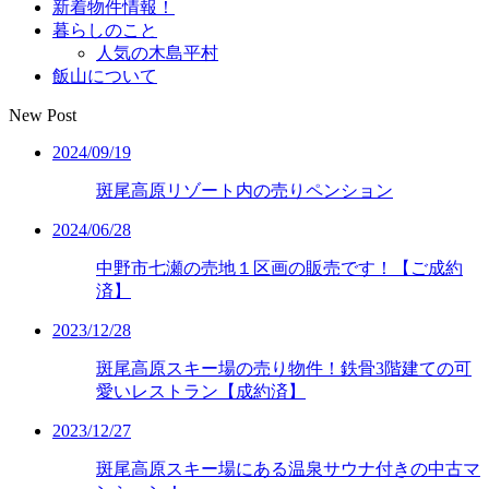
新着物件情報！
暮らしのこと
人気の木島平村
飯山について
New Post
2024/09/19
斑尾高原リゾート内の売りペンション
2024/06/28
中野市七瀬の売地１区画の販売です！【ご成約
済】
2023/12/28
斑尾高原スキー場の売り物件！鉄骨3階建ての可
愛いレストラン【成約済】
2023/12/27
斑尾高原スキー場にある温泉サウナ付きの中古マ