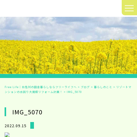
≡
Free Life｜北信州の田舎暮らしならフリーライフへ
>
ブログ
>
暮らしのこと
>
リゾートマ
ンションの水回り大規模リフォーム計画！
>
IMG_5070
IMG_5070
2022.09.15