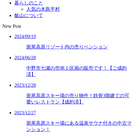
暮らしのこと
人気の木島平村
飯山について
New Post
2024/09/19
斑尾高原リゾート内の売りペンション
2024/06/28
中野市七瀬の売地１区画の販売です！【ご成約
済】
2023/12/28
斑尾高原スキー場の売り物件！鉄骨3階建ての可
愛いレストラン【成約済】
2023/12/27
斑尾高原スキー場にある温泉サウナ付きの中古マ
ンション！