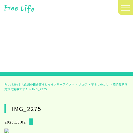
≡
Free Life｜北信州の田舎暮らしならフリーライフへ
>
ブログ
>
暮らしのこと
>
感染症予防
対策実施中です！
>
IMG_2275
IMG_2275
2020.10.02