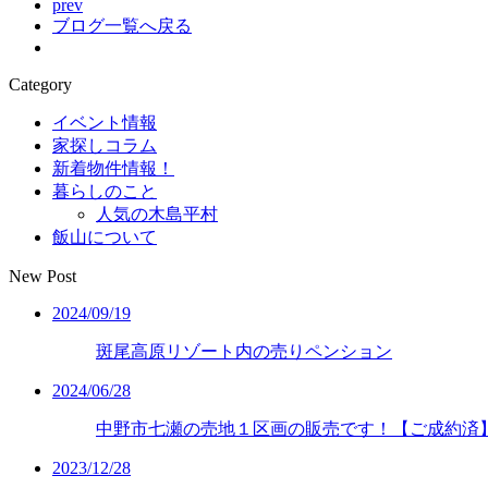
prev
ブログ一覧へ戻る
Category
イベント情報
家探しコラム
新着物件情報！
暮らしのこと
人気の木島平村
飯山について
New Post
2024/09/19
斑尾高原リゾート内の売りペンション
2024/06/28
中野市七瀬の売地１区画の販売です！【ご成約済
2023/12/28