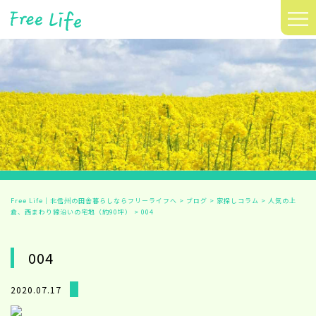
≡
Free Life｜北信州の田舎暮らしならフリーライフへ
>
ブログ
>
家探しコラム
>
人気の上
倉、西まわり線沿いの宅地（約90坪）
>
004
004
2020.07.17