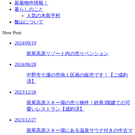
新着物件情報！
暮らしのこと
人気の木島平村
飯山について
New Post
2024/09/19
斑尾高原リゾート内の売りペンション
2024/06/28
中野市七瀬の売地１区画の販売です！【ご成約
済】
2023/12/28
斑尾高原スキー場の売り物件！鉄骨3階建ての可
愛いレストラン【成約済】
2023/12/27
斑尾高原スキー場にある温泉サウナ付きの中古マ