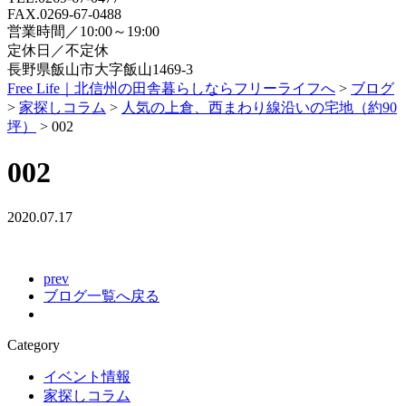
FAX.0269-67-0488
営業時間／10:00～19:00
定休日／不定休
長野県飯山市大字飯山1469-3
Free Life｜北信州の田舎暮らしならフリーライフへ
>
ブログ
>
家探しコラム
>
人気の上倉、西まわり線沿いの宅地（約90
坪）
>
002
002
2020.07.17
prev
ブログ一覧へ戻る
Category
イベント情報
家探しコラム