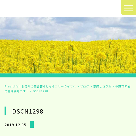
≡
Free Life｜北信州の田舎暮らしならフリーライフへ
>
ブログ
>
家探しコラム
>
中野市赤岩
の物件紹介です！
>
DSCN1298
DSCN1298
2019.12.05