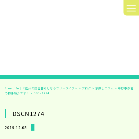
≡
Free Life｜北信州の田舎暮らしならフリーライフへ
>
ブログ
>
家探しコラム
>
中野市赤岩
の物件紹介です！
>
DSCN1274
DSCN1274
2019.12.05