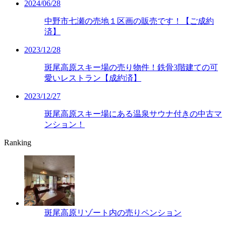
2024/06/28
中野市七瀬の売地１区画の販売です！【ご成約
済】
2023/12/28
斑尾高原スキー場の売り物件！鉄骨3階建ての可
愛いレストラン【成約済】
2023/12/27
斑尾高原スキー場にある温泉サウナ付きの中古マ
ンション！
Ranking
斑尾高原リゾート内の売りペンション