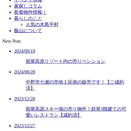
家探しコラム
新着物件情報！
暮らしのこと
人気の木島平村
飯山について
New Post
2024/09/19
斑尾高原リゾート内の売りペンション
2024/06/28
中野市七瀬の売地１区画の販売です！【ご成約
済】
2023/12/28
斑尾高原スキー場の売り物件！鉄骨3階建ての可
愛いレストラン【成約済】
2023/12/27