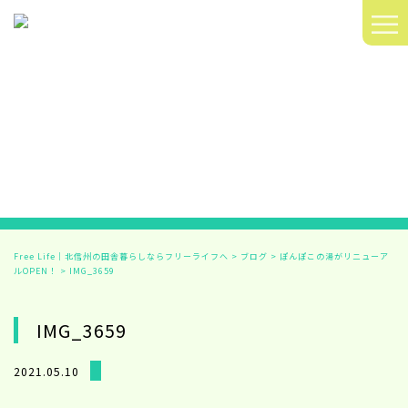
≡
Free Life｜北信州の田舎暮らしならフリーライフへ
>
ブログ
>
ぽんぽこの湯がリニューア
ルOPEN！
>
IMG_3659
IMG_3659
2021.05.10