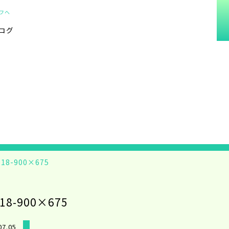
フへ
ログ
018-900×675
18-900×675
07.05