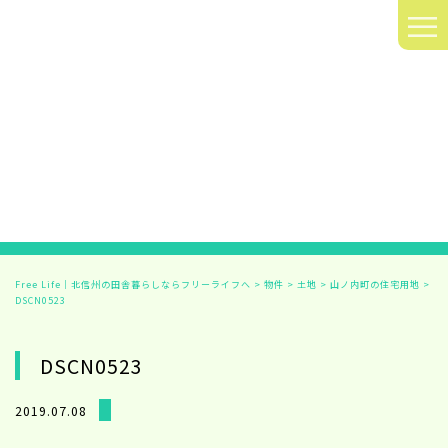
≡
Free Life｜北信州の田舎暮らしならフリーライフへ
>
物件
>
土地
>
山ノ内町の住宅用地
>
DSCN0523
DSCN0523
2019.07.08