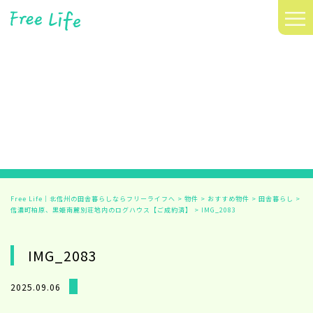
≡
Free Life｜北信州の田舎暮らしならフリーライフへ
>
物件
>
おすすめ物件
>
田舎暮らし
>
信濃町柏原、黒姫南麓別荘地内のログハウス【ご成約済】
>
IMG_2083
IMG_2083
2025.09.06