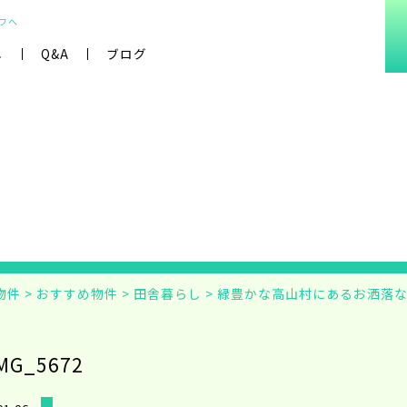
フへ
し
Q&A
ブログ
物件
>
おすすめ物件
>
田舎暮らし
>
緑豊かな高山村にあるお洒落
MG_5672