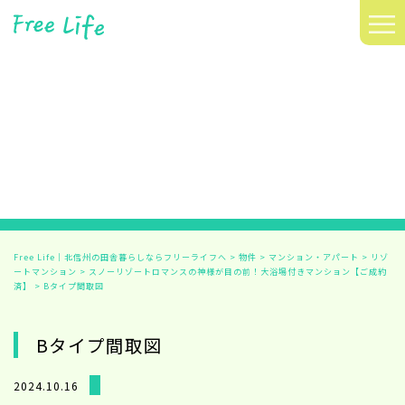
≡
Free Life｜北信州の田舎暮らしならフリーライフへ
>
物件
>
マンション・アパート
>
リゾ
ートマンション
>
スノーリゾートロマンスの神様が目の前！大浴場付きマンション【ご成約
済】
>
Bタイプ間取図
Bタイプ間取図
2024.10.16