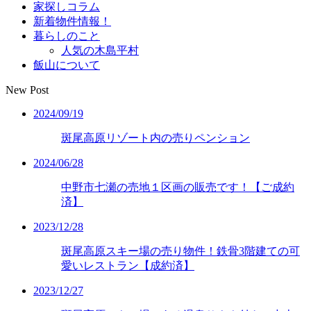
家探しコラム
新着物件情報！
暮らしのこと
人気の木島平村
飯山について
New Post
2024/09/19
斑尾高原リゾート内の売りペンション
2024/06/28
中野市七瀬の売地１区画の販売です！【ご成約
済】
2023/12/28
斑尾高原スキー場の売り物件！鉄骨3階建ての可
愛いレストラン【成約済】
2023/12/27