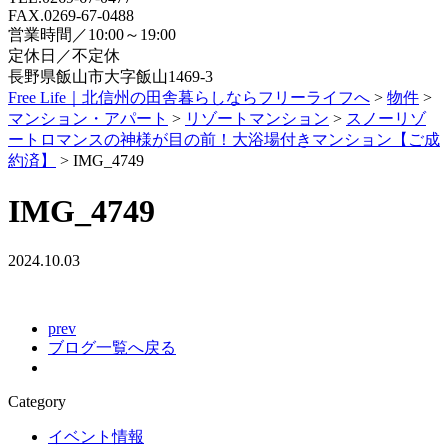
FAX.0269-67-0488
営業時間／10:00～19:00
定休日／不定休
長野県飯山市大字飯山1469-3
Free Life｜北信州の田舎暮らしならフリーライフへ
>
物件
>
マンション・アパート
>
リゾートマンション
>
スノーリゾ
ートロマンスの神様が目の前！大浴場付きマンション【ご成
約済】
>
IMG_4749
IMG_4749
2024.10.03
prev
ブログ一覧へ戻る
Category
イベント情報