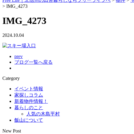
Free Life｜北信州の田舎暮らしならフリーライフへ
>
物件
>
>
IMG_4273
IMG_4273
2024.10.04
prev
ブログ一覧へ戻る
Category
イベント情報
家探しコラム
新着物件情報！
暮らしのこと
人気の木島平村
飯山について
New Post