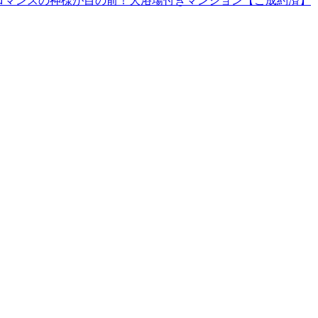
ロマンスの神様が目の前！大浴場付きマンション【ご成約済】