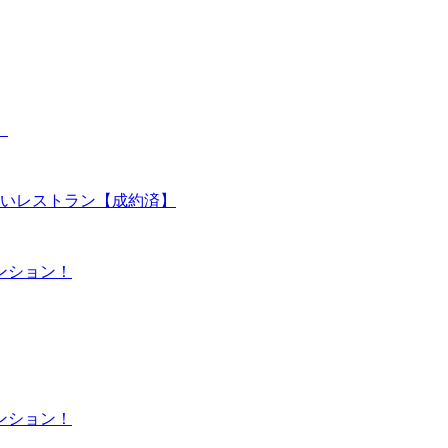
】
愛いレストラン【成約済】
ンション！
ンション！