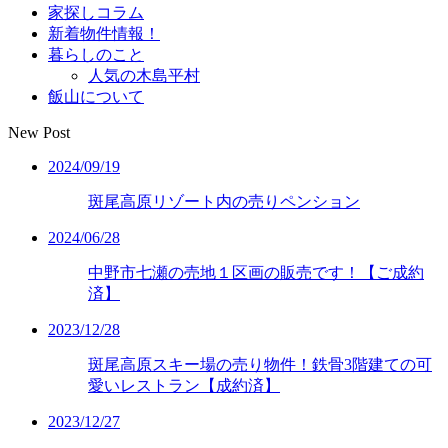
家探しコラム
新着物件情報！
暮らしのこと
人気の木島平村
飯山について
New Post
2024/09/19
斑尾高原リゾート内の売りペンション
2024/06/28
中野市七瀬の売地１区画の販売です！【ご成約
済】
2023/12/28
斑尾高原スキー場の売り物件！鉄骨3階建ての可
愛いレストラン【成約済】
2023/12/27