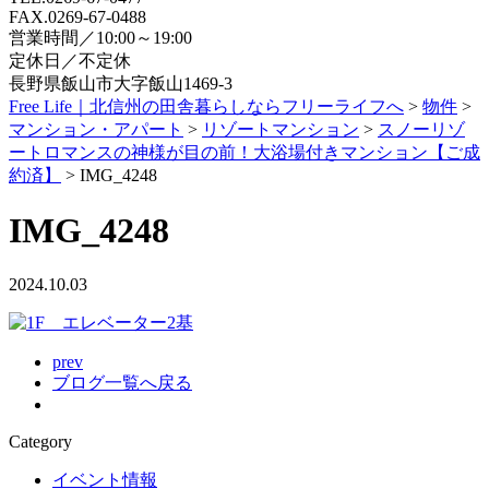
FAX.0269-67-0488
営業時間／10:00～19:00
定休日／不定休
長野県飯山市大字飯山1469-3
Free Life｜北信州の田舎暮らしならフリーライフへ
>
物件
>
マンション・アパート
>
リゾートマンション
>
スノーリゾ
ートロマンスの神様が目の前！大浴場付きマンション【ご成
約済】
>
IMG_4248
IMG_4248
2024.10.03
prev
ブログ一覧へ戻る
Category
イベント情報