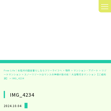
≡
Free Life｜北信州の田舎暮らしならフリーライフへ
>
物件
>
マンション・アパート
>
リゾ
ートマンション
>
スノーリゾートロマンスの神様が目の前！大浴場付きマンション【ご成約
済】
>
IMG_4234
IMG_4234
2024.10.04