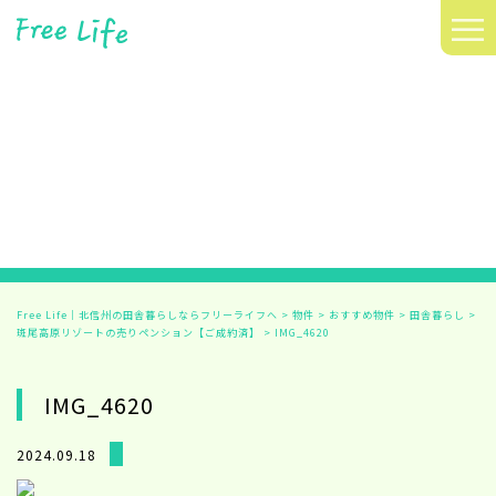
≡
Free Life｜北信州の田舎暮らしならフリーライフへ
>
物件
>
おすすめ物件
>
田舎暮らし
>
斑尾高原リゾートの売りペンション【ご成約済】
>
IMG_4620
IMG_4620
2024.09.18