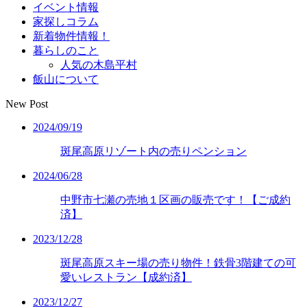
イベント情報
家探しコラム
新着物件情報！
暮らしのこと
人気の木島平村
飯山について
New Post
2024/09/19
斑尾高原リゾート内の売りペンション
2024/06/28
中野市七瀬の売地１区画の販売です！【ご成約
済】
2023/12/28
斑尾高原スキー場の売り物件！鉄骨3階建ての可
愛いレストラン【成約済】
2023/12/27