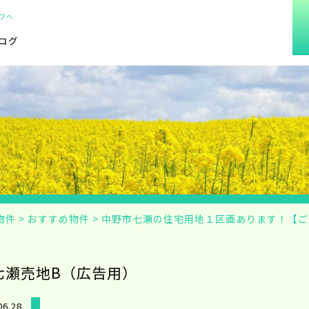
フへ
ログ
物件
>
おすすめ物件
>
中野市七瀬の住宅用地１区画あります！【ご
七瀬売地B（広告用）
06.28