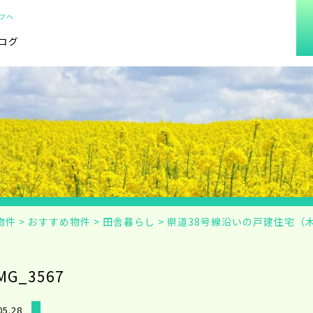
フへ
ログ
物件
>
おすすめ物件
>
田舎暮らし
>
県道38号線沿いの戸建住宅（
MG_3567
05.28