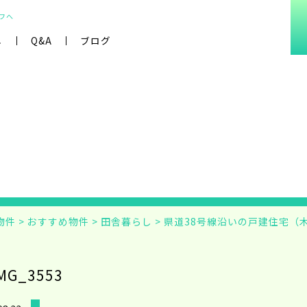
フへ
し
Q&A
ブログ
物件
>
おすすめ物件
>
田舎暮らし
>
県道38号線沿いの戸建住宅（
MG_3553