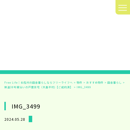
≡
Free Life｜北信州の田舎暮らしならフリーライフへ
>
物件
>
おすすめ物件
>
田舎暮らし
>
県道38号線沿いの戸建住宅（木島平村)【ご成約済】
>
IMG_3499
IMG_3499
2024.05.28