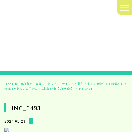
≡
Free Life｜北信州の田舎暮らしならフリーライフへ
>
物件
>
おすすめ物件
>
田舎暮らし
>
県道38号線沿いの戸建住宅（木島平村)【ご成約済】
>
IMG_3493
IMG_3493
2024.05.28