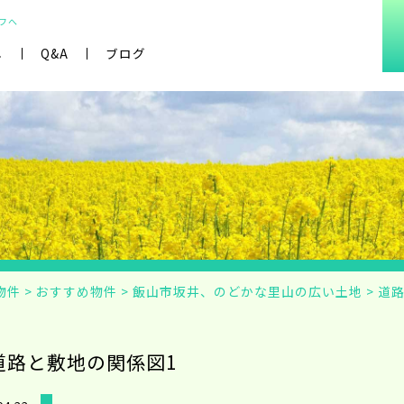
フへ
し
Q&A
ブログ
物件
>
おすすめ物件
>
飯山市坂井、のどかな里山の広い土地
>
道路
道路と敷地の関係図1