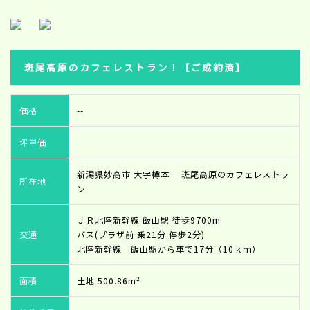
斑尾高原のカフェレストラン！【ご成約済】
価格
--
坪単価
新潟県妙高市 大字樽本 斑尾高原のカフェレストラ
所在地
ン
ＪＲ北陸新幹線 飯山駅 徒歩9700m
交通
バス(プラザ前 乗21分 停歩2分)
北陸新幹線 飯山駅から車で17分（10ｋｍ）
面積
土地 500.86m²