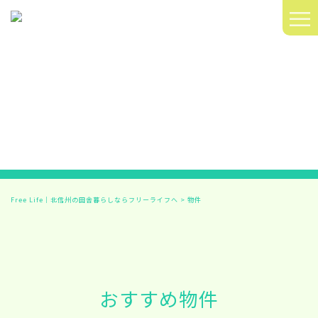
≡
Free Life｜北信州の田舎暮らしならフリーライフへ
>
物件
おすすめ物件