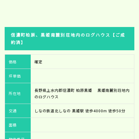
信濃町柏原、黒姫南麓別荘地内のログハウス【ご成
約済】
価格
確定
坪単価
長野県上水内郡信濃町 柏原黒姫 黒姫南麓別荘地内
所在地
のログハウス
交通
しなの鉄道北しなの 黒姫駅 徒歩4000m 徒歩50分
面積