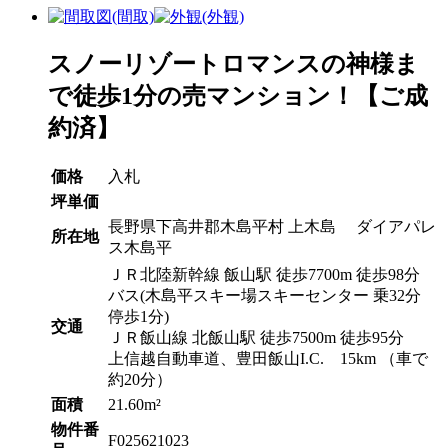
スノーリゾートロマンスの神様ま
で徒歩1分の売マンション！【ご成
約済】
価格
入札
坪単価
長野県下高井郡木島平村 上木島 ダイアパレ
所在地
ス木島平
ＪＲ北陸新幹線 飯山駅 徒歩7700m 徒歩98分
バス(木島平スキー場スキーセンター 乗32分
停歩1分)
交通
ＪＲ飯山線 北飯山駅 徒歩7500m 徒歩95分
上信越自動車道、豊田飯山I.C. 15km （車で
約20分）
面積
21.60m²
物件番
F025621023