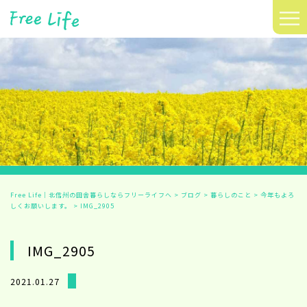
≡
Free Life｜北信州の田舎暮らしならフリーライフへ
>
ブログ
>
暮らしのこと
>
今年もよろ
しくお願いします。
>
IMG_2905
IMG_2905
2021.01.27