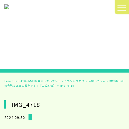
≡
Free Life｜北信州の田舎暮らしならフリーライフへ
>
ブログ
>
家探しコラム
>
中野市七瀬
の売地１区画の販売です！【ご成約済】
>
IMG_4718
IMG_4718
2024.09.30