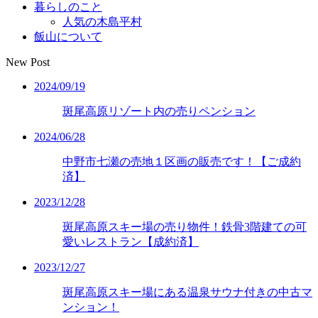
暮らしのこと
人気の木島平村
飯山について
New Post
2024/09/19
斑尾高原リゾート内の売りペンション
2024/06/28
中野市七瀬の売地１区画の販売です！【ご成約
済】
2023/12/28
斑尾高原スキー場の売り物件！鉄骨3階建ての可
愛いレストラン【成約済】
2023/12/27
斑尾高原スキー場にある温泉サウナ付きの中古マ
ンション！