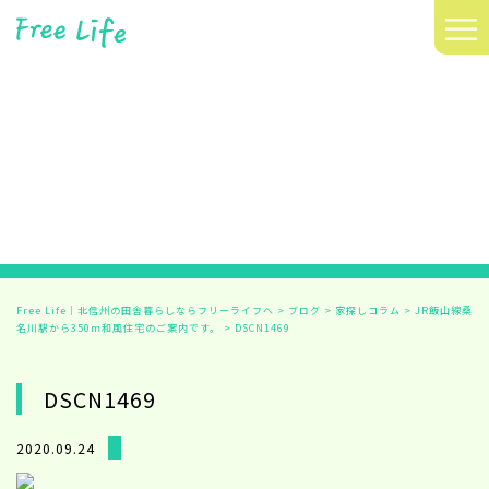
≡
Free Life｜北信州の田舎暮らしならフリーライフへ
>
ブログ
>
家探しコラム
>
JR飯山線桑
名川駅から350ｍ和風住宅のご案内です。
>
DSCN1469
DSCN1469
2020.09.24