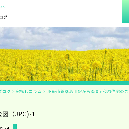
フへ
ログ
ブログ
>
家探しコラム
>
JR飯山線桑名川駅から350ｍ和風住宅の
公図（JPG)-1
09.24